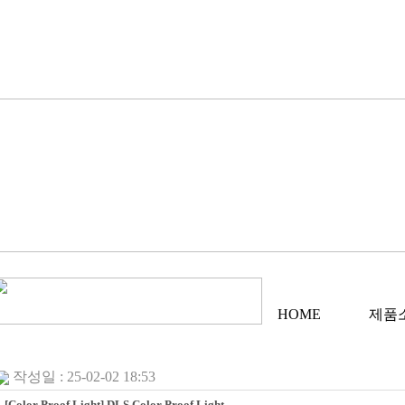
HOME
제품
작성일 : 25-02-02 18:53
[Color Proof Light] DLS Color Proof Light