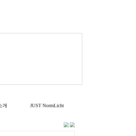
소개
JUST NormLicht