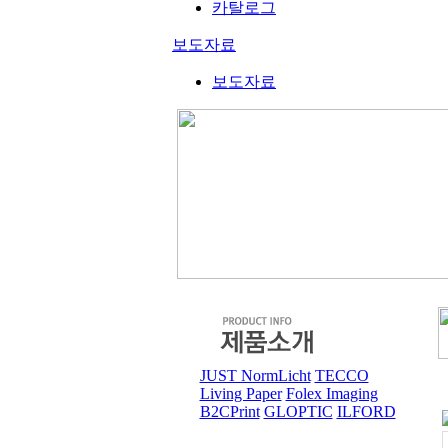
카탈로그
보도자료
보도자료
JUST NormLicht
TECCO
Living Paper
Folex Imaging
B2CPrint
GLOPTIC
ILFORD