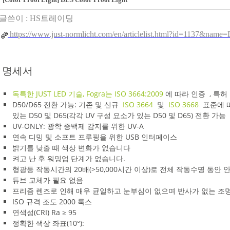
글쓴이 :
HS트레이딩
https://www.just-normlicht.com/en/articlelist.html?id=1137&na
명세서
독특한 JUST LED 기술, Fogra는 ISO 3664:2009
에 따라 인증
, 특허 
D50/D65 전환 가능: 기존 및 신규
ISO 3664
및
ISO 3668
표준에 따
있는 D50 및 D65(각각 UV 구성 요소가 있는 D50 및 D65) 전환 가능
UV-ONLY: 광학 증백제 감지를 위한 UV-A
연속 디밍 및 소프트 프루핑을 위한 USB 인터페이스
밝기를 낮출 때 색상 변화가 없습니다
켜고 난 후 워밍업 단계가 없습니다.
형광등 작동시간의 20배(>50,000시간 이상)로 전체 작동수명 동안
튜브 교체가 필요 없음
프리즘 렌즈로 인해 매우 균일하고 눈부심이 없으며 반사가 없는 조
ISO 규격 조도 2000 룩스
연색성(CRI) Ra ≥ 95
정확한 색상 좌표(10°):