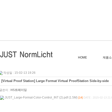
HOME
제품소
작성일 : 15-02-13 19:26
[Virtual Proof Station] Large Format Virtual ProofStation Side-by-side
글쓴이 :
HS트레이딩
JUST_Large-Format-Color-Control_INT (2).pdf (1.5M)
[14]
DATE : 2015-02-13 21: