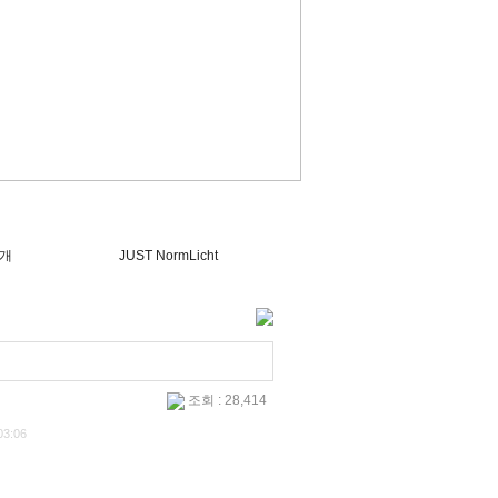
개
JUST NormLicht
조회 : 28,414
03:06