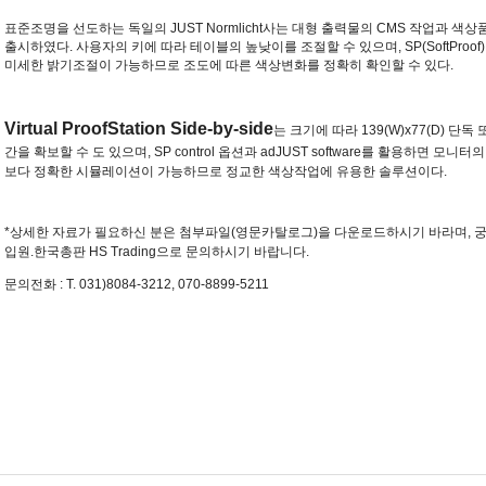
표준조명을 선도하는 독일의
JUST Normlicht
사는 대형 출력물의
CMS
작업과 색상
출시하였다
.
사용자의 키에 따라 테이블의 높낮이를 조절할 수 있으며
, SP(SoftProof
미세한 밝기조절이 가능하므로 조도에 따른 색상변화를 정확히 확인할 수 있다
.
Virtual ProofStation Side-by-side
는 크기에 따라
139(W)x77(D)
단독 
간을 확보할 수 도 있으며
, SP control
옵션과
adJUST software
를 활용하면 모니터의
보다 정확한 시뮬레이션이 가능하므로 정교한 색상작업에 유용한 솔루션이다
.
*상세한 자료가 필요하신 분은 첨부파일(영문카탈로그)을 다운로드하시기 바라며,
궁
입원.한국총판 HS Trading으로 문의하시기 바랍니다.
문의전화 : T. 031)8084-3212, 070-8899-5211