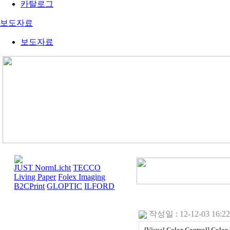
카탈로그
보도자료
보도자료
JUST NormLicht
TECCO
Living Paper
Folex Imaging
B2CPrint
GLOPTIC
ILFORD
작성일 : 12-12-03 16:22
[Visual Color Control] Color